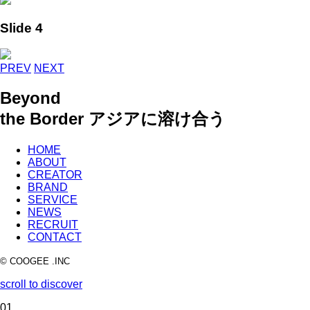
Slide 4
PREV
NEXT
Beyond
the Border
アジアに溶け合う
HOME
ABOUT
CREATOR
BRAND
SERVICE
NEWS
RECRUIT
CONTACT
© COOGEE .INC
scroll to discover
01