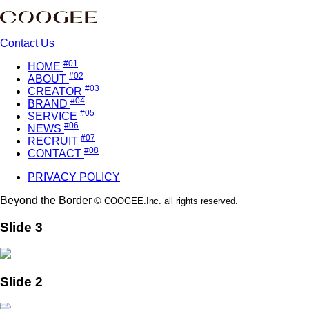
Contact Us
#01
HOME
#02
ABOUT
#03
CREATOR
#04
BRAND
#05
SERVICE
#06
NEWS
#07
RECRUIT
#08
CONTACT
PRIVACY POLICY
Beyond the Border
© COOGEE.Inc. all rights reserved.
Slide 3
Slide 2