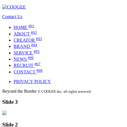
Contact Us
#01
HOME
#02
ABOUT
#03
CREATOR
#04
BRAND
#05
SERVICE
#06
NEWS
#07
RECRUIT
#08
CONTACT
PRIVACY POLICY
Beyond the Border
© COOGEE.Inc. all rights reserved.
Slide 3
Slide 2