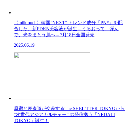
〈milktouch〉韓国”NEXT” トレンド成分「PN*」を配
合した、新PDRN美容液が誕生 – うるおって、弾ん
で、光をまとう肌へ – 7月18日全国発売
2025.06.19
原宿と表参道が交差するThe SHEL’TTER TOKYOから
“次世代アジアカルチャー” の発信拠点「NEDALI
TOKYO」誕生！